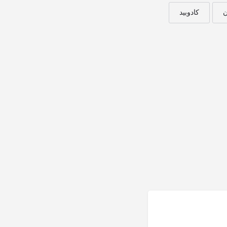
ن
کادوبید