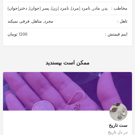
مخاطب :
پدر, مادر, نامزد (مرد), نامزد (زن), پسر (جوان), دختر(جوان)
تاهل :
مجرد, متاهل, فرقی نمیکند
اینم قیمتش :
1200 تومان
ممکن است بپسندید
ست تاریخ
در دل تاریخ