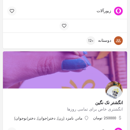
زیورآلات
دوستانه
+12
انگشتر تک نگین
انگشتری خاص برای تمامی روزها
250000 تومان
مادر, نامزد (زن), دختر(جوان), دختر(نوجوان)