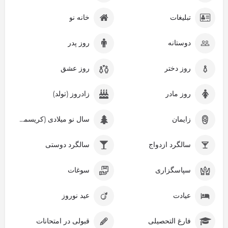
تبلیغات
خانه نو
دوستانه
روز پدر
روز دختر
روز عشق
روز مادر
زادروز (تولد)
زایمان
سال نو میلادی (کریسمس)
سالگرد ازدواج
سالگرد دوستی
سپاسگزاری
سوغات
عیادت
عید نوروز
فارغ التحصیلی
قبولی در امتحانات