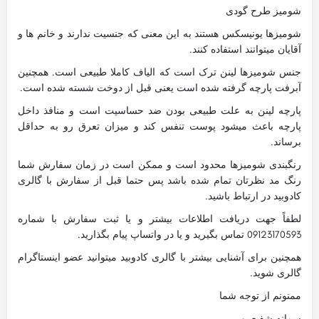
شومیز طرح گودی
شومیزها یونیسکس هستند به این معنی که جنسیت ندارند و خانم ها و
آقایان میتوانند استفاده کنند.
جنس شومیزها لینن ترک است که الیاف کاملا طبیعی است. همچنین
آبرفت پارچه گرفته شده است یعنی قبل از دوخت شسته شده است.
پارچه لینن به علت طبیعی بودن ضد حساسیت است و منافذ داخل
پارچه باعث میشود پوست تنفس کند و میزان تعرق رو به حداقل
برساند.
رنگبندی شومیزها محدود است و ممکن است در زمان سفارش شما
رنگ مد نظرتان تمام شده باشد پس حتما قبل از سفارش با گالری
کادوبید در ارتباط باشید.
لطفاً جهت دریافت اطلاعات بیشتر و یا ثبت سفارش با شماره
09123170593 تماس بگیرید و یا در واتساپ پیام بگذارید.
همچنین برای آشنایی بیشتر با گالری کادوبید میتوانید عضو اینستاگرام
گالری شوید.
ممنونم از توجه شما
سمانه شفیع پور