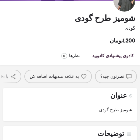
شومیز طرح گودی
گودی
1,200
تومان
کادوی پیشنهادی کادوبید
نظرها
0
نظرتون چیه؟
به علاقه مندیهات اضافه کن
با دو
عنوان
شومیز طرح گودی
توضیحات