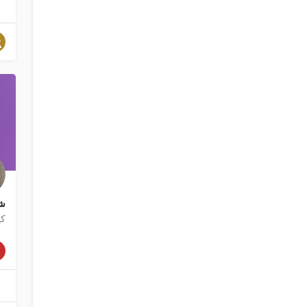
شو
کپ