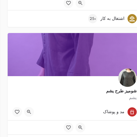
اشتغال به کار
+25
شومیز طرح یشم
یشم
1200 تومان
مد و پوشاک
پدر, مادر, نامزد (مرد), نامزد (زن), پسر (جوان), دختر(جوان)