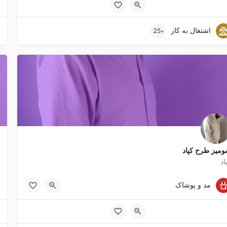
اشتغال به کار
+25
میز طرح کپاد
اد
1200 تومان
مد و پوشاک
پدر, مادر, نامزد (مرد), نامزد (زن), پسر (جوان), دختر(جوان)