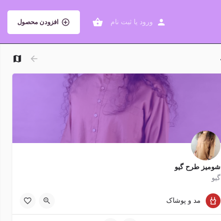
ورود
یا
ثبت نام
افزودن محصول
شومیز طرح گیو
گیو
1200 تومان
مد و پوشاک
پدر, مادر, نامزد (مرد), نامزد (زن), پسر (جوان), دختر(جوان)