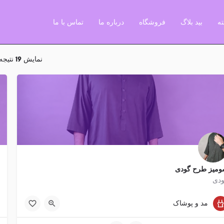
ه
بید بلاگ
فروشگاه
درباره ما
تماس با ما
نمایش
19
نتیجه
میز طرح گودی
دی
1200 تومان
مد و پوشاک
پدر, مادر, نامزد (مرد), نامزد (زن), پسر (جوان), دختر(جوان)